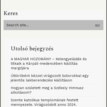
Keres
Search
for:
Utolsó bejegyzés
A MAGYAR HOZOMÁNY – Kelengyeládák és
titkaik a Kárpát-medencében kiállítás
margójára
Úttörőként kézzel virágozott bútorokkal egy
jelentős lakberendezési kiállításon
Hogyan született meg a Székely Himnusz
alkotásom?
Szente katolikus templomának festett
mennyezete. Virágozódott anno 2024.