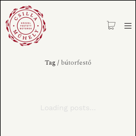
Tag /
bútorfestő
Loading posts...