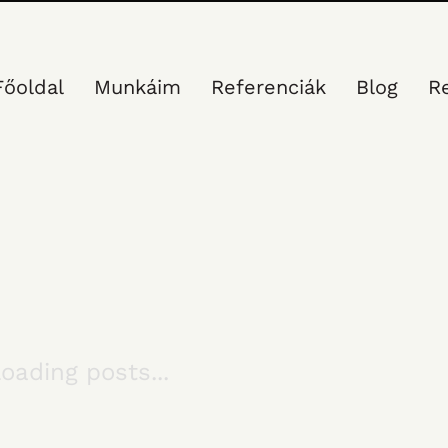
Főoldal
Munkáim
Referenciák
Blog
R
oading posts...