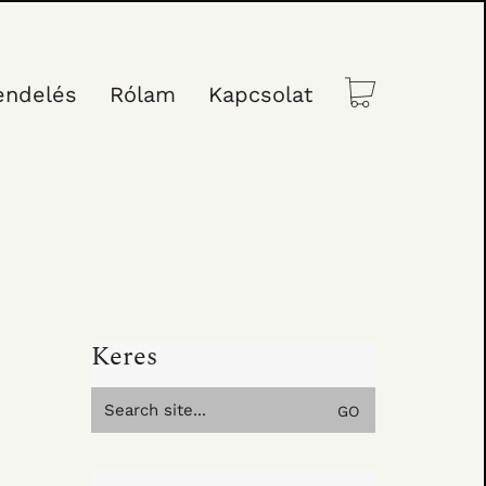
endelés
Rólam
Kapcsolat
Keres
Search
for: