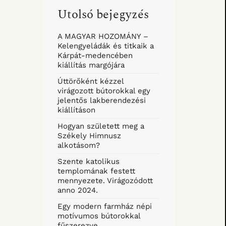
Utolsó bejegyzés
A MAGYAR HOZOMÁNY –
Kelengyeládák és titkaik a
Kárpát-medencében
kiállítás margójára
Úttörőként kézzel
virágozott bútorokkal egy
jelentős lakberendezési
kiállításon
Hogyan született meg a
Székely Himnusz
alkotásom?
Szente katolikus
templomának festett
mennyezete. Virágozódott
anno 2024.
Egy modern farmház népi
motívumos bútorokkal
fűszerezve.