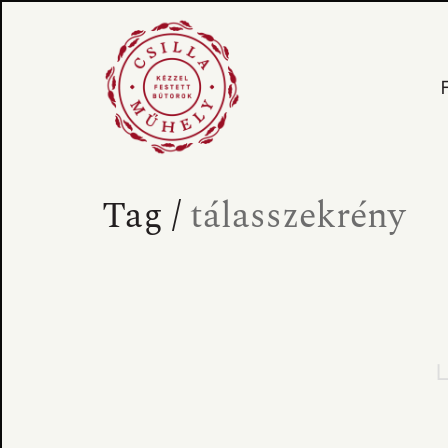
Tag /
tálasszekrény
L