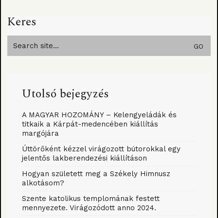
Keres
Search
for:
Utolsó bejegyzés
A MAGYAR HOZOMÁNY – Kelengyeládák és
titkaik a Kárpát-medencében kiállítás
margójára
Úttörőként kézzel virágozott bútorokkal egy
jelentős lakberendezési kiállításon
Hogyan született meg a Székely Himnusz
alkotásom?
Szente katolikus templomának festett
mennyezete. Virágozódott anno 2024.