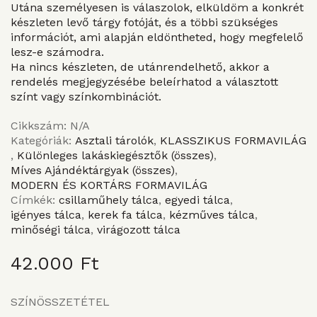
Utána személyesen is válaszolok, elküldöm a konkrét
készleten levő tárgy fotóját, és a többi szükséges
információt, ami alapján eldöntheted, hogy megfelelő
lesz-e számodra.
Ha nincs készleten, de utánrendelhető, akkor a
rendelés megjegyzésébe beleírhatod a választott
színt vagy színkombinációt.
Cikkszám:
N/A
Kategóriák:
Asztali tárolók
,
KLASSZIKUS FORMAVILÁG
,
Különleges lakáskiegésztők (összes)
,
Míves Ajándéktárgyak (összes)
,
MODERN ÉS KORTÁRS FORMAVILÁG
Címkék:
csillaműhely tálca
,
egyedi tálca
,
igényes tálca
,
kerek fa tálca
,
kézműves tálca
,
minőségi tálca
,
virágozott tálca
42.000
Ft
SZÍNÖSSZETÉTEL