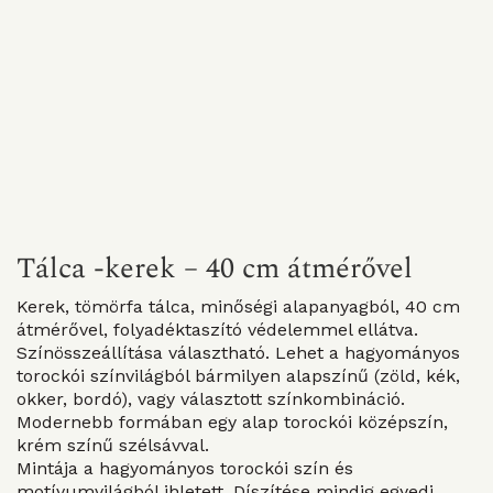
Tálca -kerek – 40 cm átmérővel
Kerek, tömörfa tálca, minőségi alapanyagból, 40 cm
átmérővel, folyadéktaszító védelemmel ellátva.
Színösszeállítása választható. Lehet a hagyományos
torockói színvilágból bármilyen alapszínű (zöld, kék,
okker, bordó), vagy választott színkombináció.
Modernebb formában egy alap torockói középszín,
krém színű szélsávval.
Mintája a hagyományos torockói szín és
motívumvilágból ihletett. Díszítése mindig egyedi,