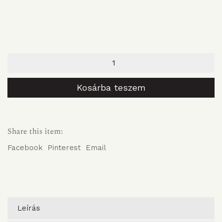
Tálca
-
kerek
-
Kosárba teszem
40
cm
átmérővel
mennyiség
Share this item:
Facebook
Pinterest
Email
Leírás