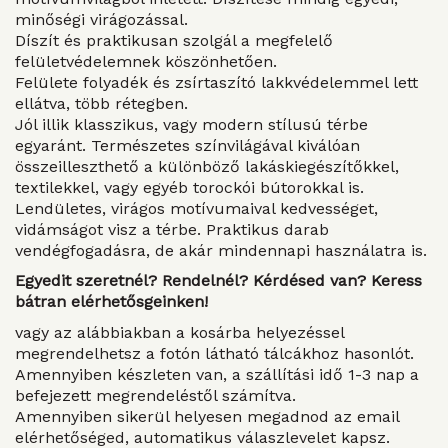
minőségi virágozással.
Díszít és praktikusan szolgál a megfelelő
felületvédelemnek köszönhetően.
Felülete folyadék és zsírtaszító lakkvédelemmel lett
ellátva, több rétegben.
Jól illik klasszikus, vagy modern stílusú térbe
egyaránt. Természetes színvilágával kiválóan
összeilleszthető a különböző lakáskiegészítőkkel,
textilekkel, vagy egyéb torockói bútorokkal is.
Lendületes, virágos motívumaival kedvességet,
vidámságot visz a térbe. Praktikus darab
vendégfogadásra, de akár mindennapi használatra is.
Egyedit szeretnél? Rendelnél? Kérdésed van? Keress
bátran elérhetősgeinken!
vagy az alábbiakban a kosárba helyezéssel
megrendelhetsz a fotón látható tálcákhoz hasonlót.
Amennyiben készleten van, a szállítási idő 1-3 nap a
befejezett megrendeléstől számítva.
Amennyiben sikerül helyesen megadnod az email
elérhetőséged, automatikus válaszlevelet kapsz.