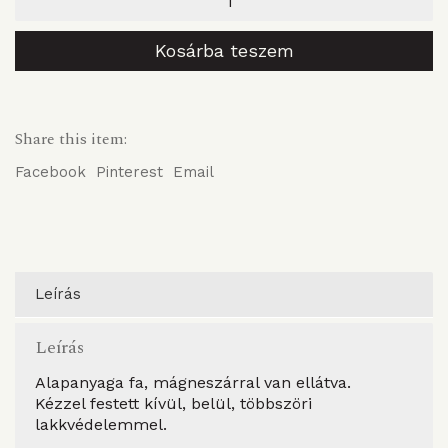
6
rekesszel
(kivehető)
Kosárba teszem
mennyiség
Share this item:
Facebook
Pinterest
Email
Leírás
Leírás
Alapanyaga fa, mágneszárral van ellátva.
Kézzel festett kívül, belül, többszöri
lakkvédelemmel.