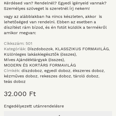
Kérdésed van? Rendelnél? Egyedi igényeid vannak?
Személyes szöveget is szeretnél
Írj nekem!
vagy az alábbiakban ha nincs készleten, akkor is
lehetőséged van rendelni. Ebben az esetben a
díszítést rám bízod, és én fotót küldök a termékről
amikor megvan:
Cikkszám:
501
Kategóriák:
Díszdobozok
,
KLASSZIKUS FORMAVILÁG
,
Különleges lakáskiegésztők (összes)
,
Míves Ajándéktárgyak (összes)
,
MODERN ÉS KORTÁRS FORMAVILÁG
Címkék:
díszdoboz
,
egyedi doboz
,
ékszeres doboz
,
kézműves doboz
,
rekeszes doboz
,
tároló doboz
,
teás doboz
32.000
Ft
Engedélyezett utánrendelésre
Tárolódoboz