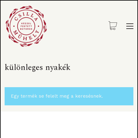
különleges nyakék
Egy termék se felelt meg a keresésnek.