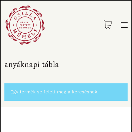
anyáknapi tábla
Egy termék se felelt meg a keresésnek.